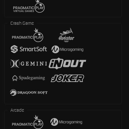
Crash Game
Arcade