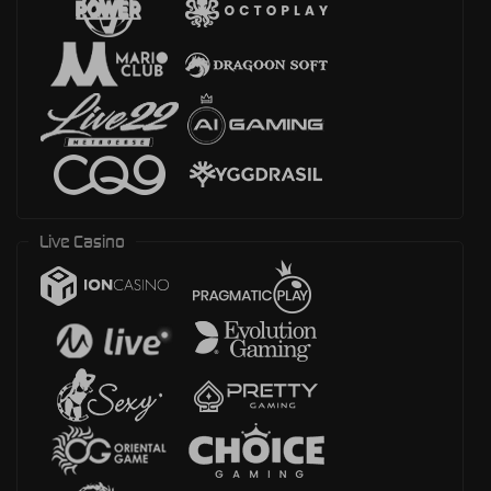
Live Casino