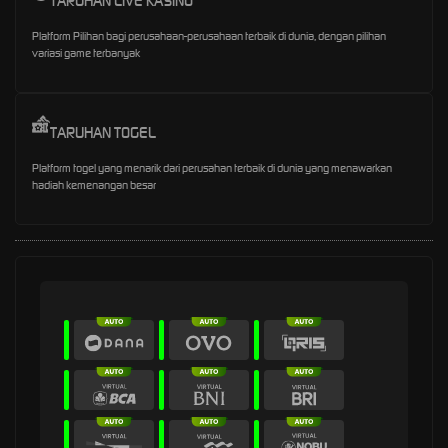
TARUHAN LIVE KASINO
Platform Pilihan bagi perusahaan-perusahaan terbaik di dunia, dengan pilihan
variasi game terbanyak
TARUHAN TOGEL
Platform togel yang menarik dari perusahan terbaik di dunia yang menawarkan
hadiah kemenangan besar