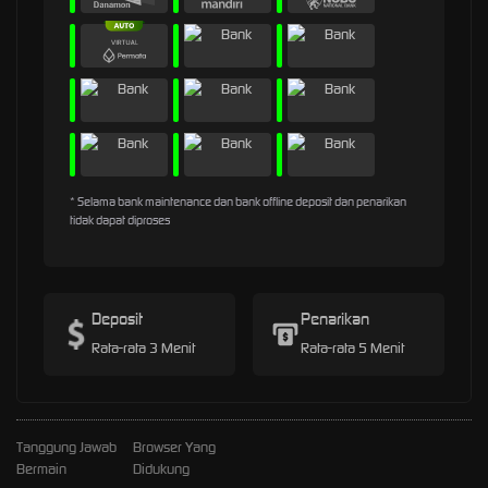
* Selama bank maintenance dan bank offline deposit dan penarikan
tidak dapat diproses
Deposit
Penarikan
Rata-rata 3 Menit
Rata-rata 5 Menit
Tanggung Jawab
Browser Yang
Bermain
Didukung