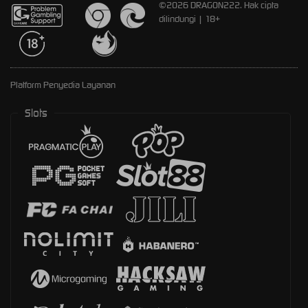
©2026 DRAGON222. Hak cipta
dilindungi | 18+
Platform Penyedia Layanan
Slots