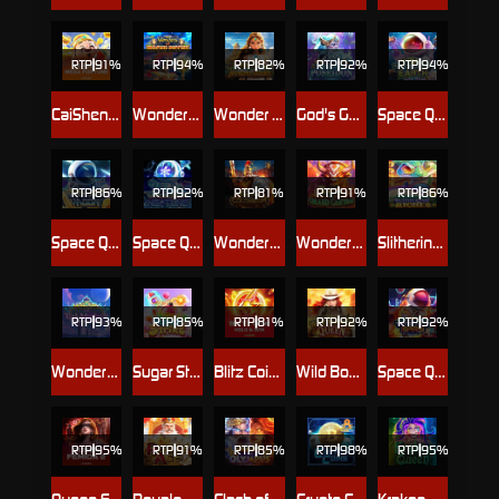
RTP
91%
RTP
94%
RTP
82%
RTP
92%
RTP
94%
CaiShen Mega Fortune
Wonders of Machu Picchu
Wonder of Hanging Garden
God's Gambit: Poseidon
Space Quest: Earth
RTP
86%
RTP
92%
RTP
81%
RTP
91%
RTP
86%
Space Quest: Moon
Space Quest: Neptune
Wonders of Colosseum
Wonders of Grand Canyon
Slithering Riches
RTP
93%
RTP
85%
RTP
81%
RTP
92%
RTP
92%
Wonders of Taj Mahal
Sugar Strike
Blitz Coin: Hold & Win
Wild Bounty Queen
Space Quest: Mars
RTP
95%
RTP
91%
RTP
85%
RTP
98%
RTP
95%