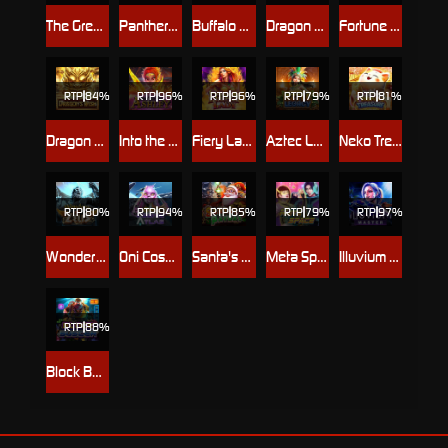
The Great Sorcery
Panthera Pardus
Buffalo Blaze
Dragon Treasure
Fortune Realm
RTP
84%
RTP
96%
RTP
96%
RTP
79%
RTP
81%
Dragon Wish
Into the Fay: Ashley
Fiery Lady
Aztec Legacy
Neko Treasure
RTP
80%
RTP
94%
RTP
85%
RTP
79%
RTP
97%
Wonders of Zeus
Oni Cosmic Atlas
Santa's Payday
Meta Space
Illuvium Master
RTP
88%
Block Buster