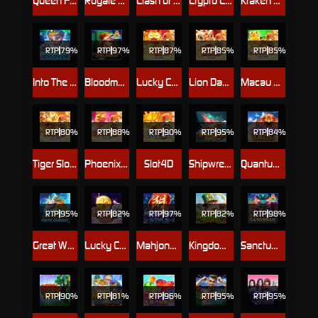
Queen Femida 2
Royale Ace
Clash of Olympus
Crypto Coin
Kraken Queen
RTP
79%
RTP
97%
RTP
87%
RTP
85%
RTP
85%
Into The Fay: Nixie
Bloodmoon Amazonia
Lucky Cat Slot4D
Lion Dance Slot4D
Macau Slot4D
RTP
80%
RTP
88%
RTP
90%
RTP
95%
RTP
84%
Tiger Slot4D
Phoenix Slot4D
Slot4D
Shipwrecked Riches
Quantum Of Giza
RTP
95%
RTP
82%
RTP
97%
RTP
82%
RTP
98%
Great Wall of Meta Dragon
Lucky Coins
Mahjong Style
Kingdom of Luck
Sanctum Of Savanah
RTP
90%
RTP
81%
RTP
96%
RTP
95%
RTP
95%